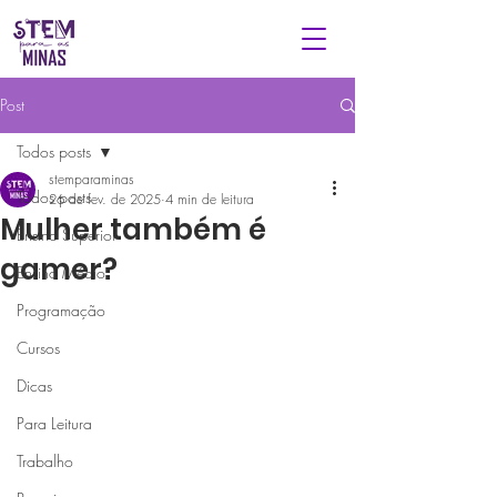
Post
Todos posts
stemparaminas
Todos posts
26 de fev. de 2025
4 min de leitura
Mulher também é
Ensino Superior
gamer?
Ensino Médio
Programação
Cursos
Dicas
Para Leitura
Trabalho