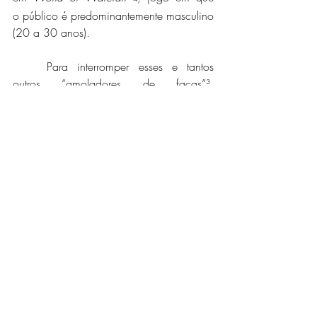
o público é predominantemente masculino 
(20 a 30 anos).
	Para interromper esses e tantos 
outros “amoladores de facas”³, 
precisamos identificá-los e nos manter 
questionadoras/es sobre o que estamos 
consumindo de conteúdo e, 
principalmente, sobre as verdades prontas 
e enlatadas que nos apresentam. Espero 
que essas reflexões iniciais sobre gênero e 
jogos digitais, que busquei compartilhar 
neste texto, encontrem todas as pessoas 
que escolhem desenhar, em cada 
pequena decisão, outro presente e futuro 
para tantas meninas e mulheres jogadoras 
e/ou criadoras de jogos digitais. 