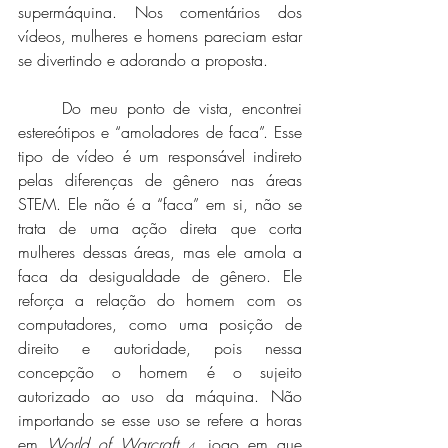
supermáquina. Nos comentários dos 
vídeos, mulheres e homens pareciam estar 
se divertindo e adorando a proposta. 
	Do meu ponto de vista, encontrei 
estereótipos e “amoladores de faca”. Esse 
tipo de vídeo é um responsável indireto 
pelas diferenças de gênero nas áreas 
STEM. Ele não é a “faca” em si, não se 
trata de uma ação direta que corta 
mulheres dessas áreas, mas ele amola a 
faca da desigualdade de gênero. Ele 
reforça a relação do homem com os 
computadores, como uma posição de 
direito e autoridade, pois nessa 
concepção o homem é o sujeito 
autorizado ao uso da máquina. Não 
importando se esse uso se refere a horas 
em 
World of Warcraft 
, jogo em que 
4