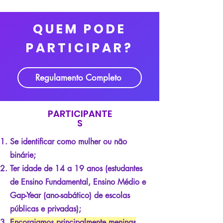
QUEM PODE
PARTICIPAR?
Regulamento Completo
PARTICIPANTE
S
Se identificar como mulher ou não
binárie;
Ter idade de 14 a 19 anos (e
studantes
de Ensino Fundamental, Ensino Médio e
Gap-Year (ano-sabático) de escolas
públicas e privadas);
Encorajamos principalmente meninas