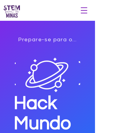
Prepare-se para o…
Ha
ck
Mundo