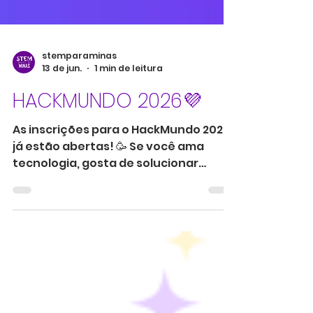
stemparaminas
13 de jun.
1 min de leitura
HACKMUNDO 2026💜
As inscrições para o HackMundo 2026
já estão abertas! 🥳 Se você ama
tecnologia, gosta de solucionar
problemas e quer mergulhar em um
ambiente colaborativo cheio de
trocas e ideias brilhantes: Essa é a sua
chance! O Hackmundofoi pensado
para que qualquer pessoa possa
contribuir com suas ideias,
habilidades e criatividade. ⚠️Datas de