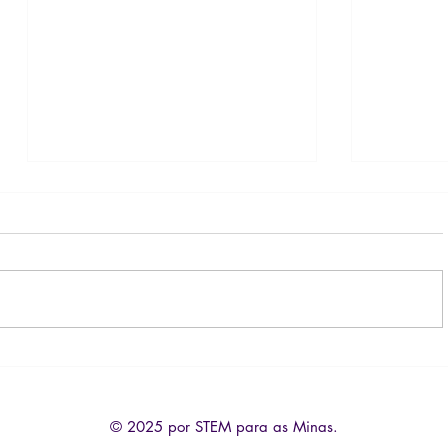
Roda de Conversa
Curso 
Inteligê
© 2025 por STEM para as Minas.