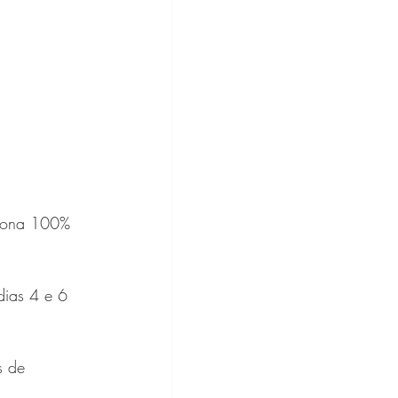
atona 100% 
dias 4 e 6 
s de 