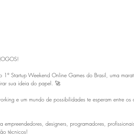
JOGOS!
 o 1° Startup Weekend Online Games do Brasil, uma mar
irar sua ideia do papel. 🚀
working e um mundo de possibilidades te esperam entre os 
ra empreendedores, designers, programadores, profissionai
não técnicos!