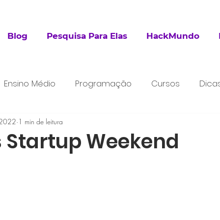
Blog
Pesquisa Para Elas
HackMundo
Ensino Médio
Programação
Cursos
Dica
 2022
esquisa
1 min de leitura
Extracurricular
s Startup Weekend