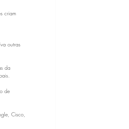
s criam 
va outras 
as da 
bais.
o de 
ogle, Cisco, 