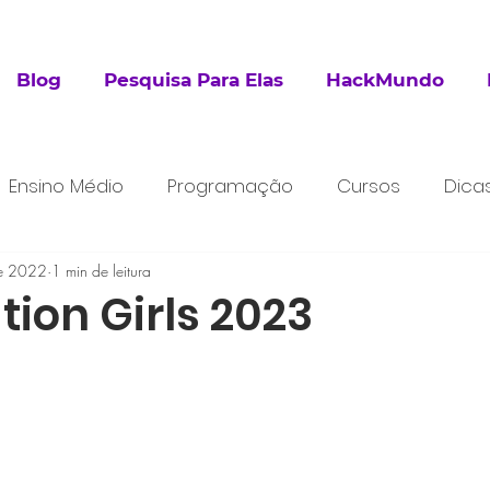
Blog
Pesquisa Para Elas
HackMundo
Ensino Médio
Programação
Cursos
Dica
de 2022
esquisa
1 min de leitura
Extracurricular
ion Girls 2023