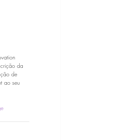
ovation 
scrição da 
ação de 
t ao seu 
ge