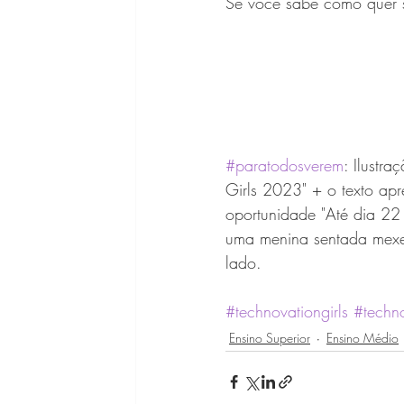
Se você sabe como quer se
#paratodosverem
: Ilustr
Girls 2023" + o texto ap
oportunidade "Até dia 22
uma menina sentada mexen
lado.
#technovationgirls
#techn
Ensino Superior
Ensino Médio