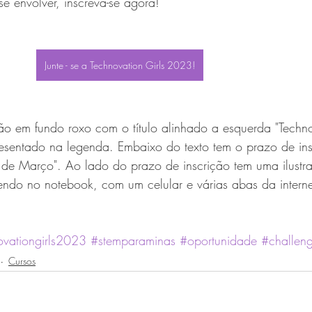
 envolver, inscreva-se agora!
Junte - se a Technovation Girls 2023!
ação em fundo roxo com o título alinhado a esquerda "Techn
resentado na legenda. Embaixo do texto tem o prazo de in
 de Março". Ao lado do prazo de inscrição tem uma ilustr
do no notebook, com um celular e várias abas da interne
ovationgirls2023
#stemparaminas
#oportunidade
#challen
Cursos