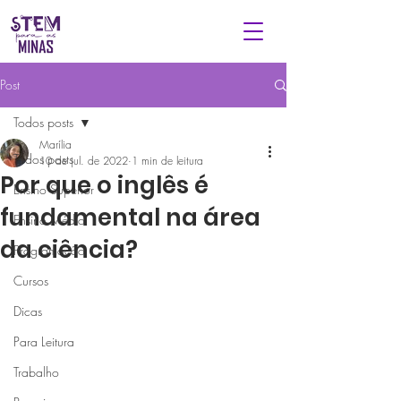
Post
Todos posts
Marília
Todos posts
10 de jul. de 2022
1 min de leitura
Por que o inglês é
Ensino Superior
fundamental na área
Ensino Médio
da ciência?
Programação
Cursos
Dicas
Para Leitura
Trabalho