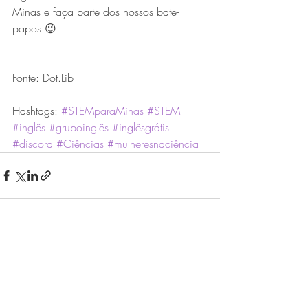
Minas e faça parte dos nossos bate-
papos 😉
Fonte: Dot.Lib
Hashtags: 
#STEMparaMinas
#STEM
#inglês
#grupoinglês
#inglêsgrátis
#discord
#Ciências
#mulheresnaciência
Posts recentes
Ver tudo