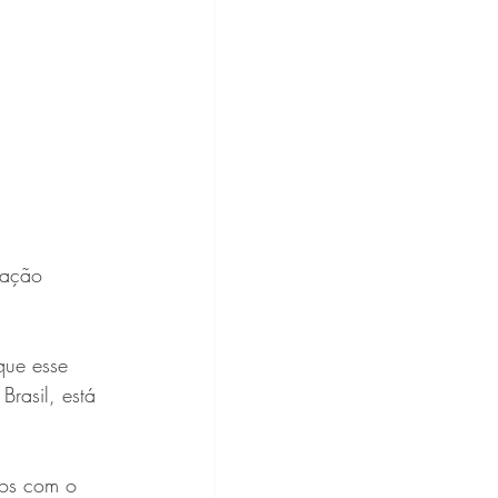
ação 
que esse 
Brasil, está 
mos com o 