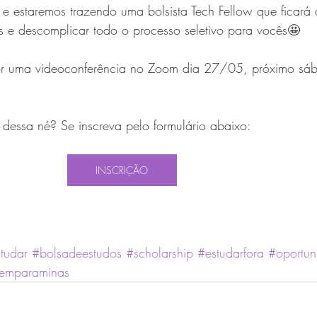
e estaremos trazendo uma bolsista Tech Fellow que ficará 
as e descomplicar todo o processo seletivo para vocês🤩
or uma videoconferência no Zoom dia 27/05, próximo sáb
a dessa né? Se inscreva pelo formulário abaixo:
INSCRIÇÃO
tudar
#bolsadeestudos
#scholarship
#estudarfora
#oportun
temparaminas