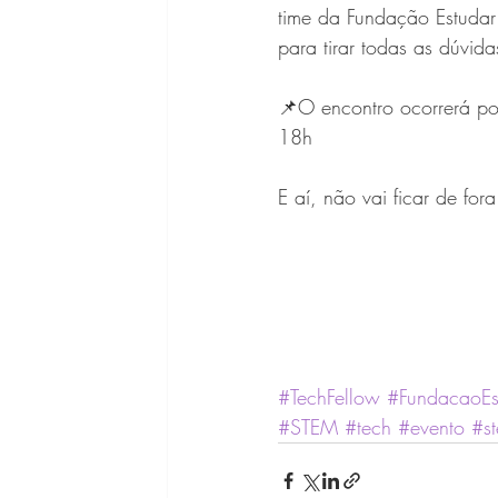
time da Fundação Estudar 
para tirar todas as dúvid
📌O encontro ocorrerá p
18h
E aí, não vai ficar de for
#TechFellow
#FundacaoEs
#STEM
#tech
#evento
#s