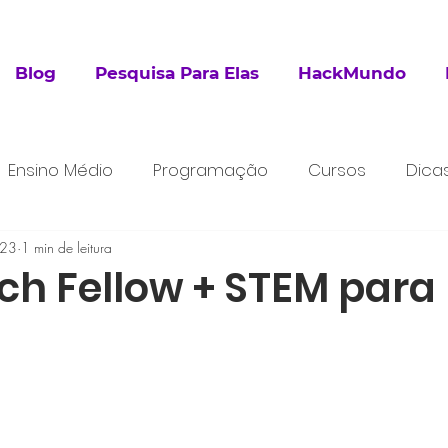
Blog
Pesquisa Para Elas
HackMundo
Ensino Médio
Programação
Cursos
Dica
023
esquisa
1 min de leitura
Extracurricular
ch Fellow + STEM para