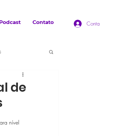
Podcast
Contato
Conta
s
l de
s
ra nível 