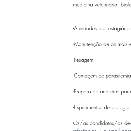
medicina veterinária, biol
-Atividades dos estagiári
-Manutenção de animais 
-Pesagem
-Contagem de parasitemia
-Preparo de amostras para
-Experimentos de biologi
Os/as candidatos/as dev
referências, via email par