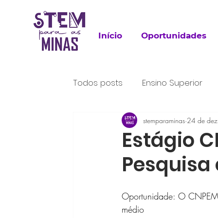
Início
Oportunidades
Todos posts
Ensino Superior
Para Leitura
stemparaminas
Trabalho
24 de dez
P
Estágio C
Pesquisa 
Oportunidade: O CNPEM a
médio