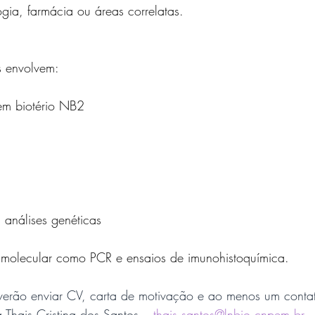
ogia, farmácia ou áreas correlatas.
os envolvem:
em biotério NB2
 análises genéticas
a molecular como PCR e ensaios de imunohistoquímica.
erão enviar CV, carta de motivação e ao menos um conta
a Thais Cristina dos Santos – 
thais.santos@lnbio.cnpem.br