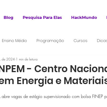
Blog
Pesquisa Para Elas
HackMundo
Ensino Médio
Programação
Cursos
Dica
. de 2024
esquisa
1 min de leitura
Extracurricular
NPEM - Centro Naciona
em Energia e Materiai
bre vagas de estágio supervisionado com bolsa FINEP pa