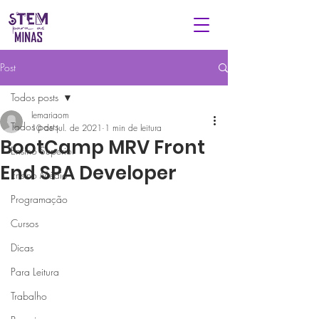
Post
Todos posts
lemariaom
Todos posts
10 de jul. de 2021
1 min de leitura
BootCamp MRV Front
Ensino Superior
End SPA Developer
Ensino Médio
Programação
Cursos
Dicas
Para Leitura
Trabalho