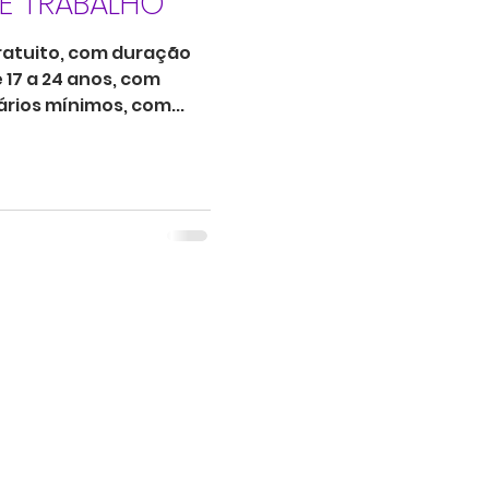
E TRABALHO
ratuito, com duração
 17 a 24 anos, com
ários mínimos, com...