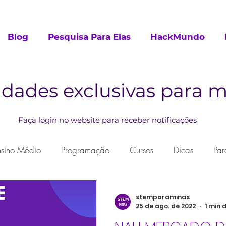
Blog
Pesquisa Para Elas
HackMundo
dades exclusivas para
Faça login no website para receber notificações
nsino Médio
Programação
Cursos
Dicas
Par
urricular
stemparaminas
25 de ago. de 2022
1 min 