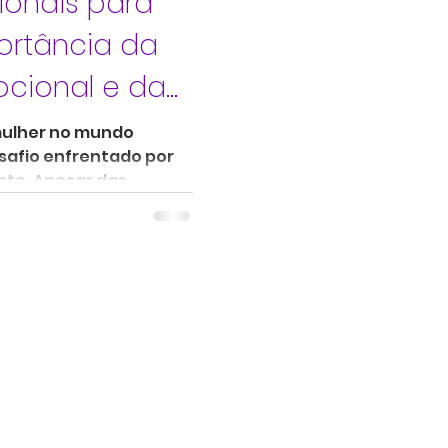
sionais para
ortância da
ocional e da
 mulher no mundo
esafio enfrentado por
te. Apesar das