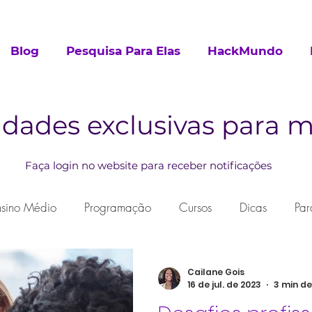
Blog
Pesquisa Para Elas
HackMundo
dades exclusivas para
Faça login no website para receber notificações
nsino Médio
Programação
Cursos
Dicas
Par
urricular
Cailane Gois
16 de jul. de 2023
3 min de