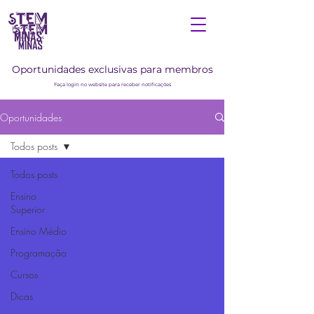
Oportunidades exclusivas para membros
Faça login no website para receber notificações
Oportunidades
Todos posts
Todos posts
Ensino
Superior
Ensino Médio
Programação
Cursos
Dicas