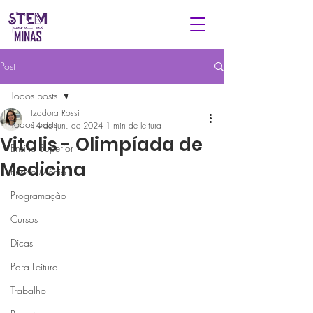
Post
Todos posts
Izadora Rossi
Todos posts
14 de jun. de 2024
1 min de leitura
Vitalis - Olimpíada de
Ensino Superior
Medicina
Ensino Médio
Programação
Cursos
Dicas
Para Leitura
Trabalho