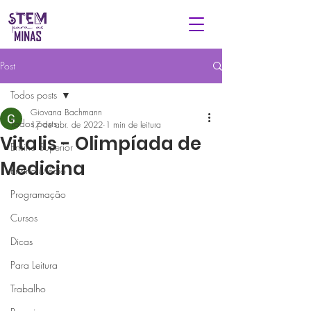
Post
Todos posts
Giovana Bachmann
Todos posts
17 de abr. de 2022
1 min de leitura
Vitalis - Olimpíada de
Ensino Superior
Medicina
Ensino Médio
Programação
Cursos
Dicas
Para Leitura
Trabalho