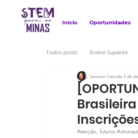
Início
Oportunidades
Todos posts
Ensino Superior
Para Leitura
Jovanna Catunda
Trabalho
3 de ab
P
[OPORTUN
Brasileir
Inscriçõe
Atenção, futuros Astronaut