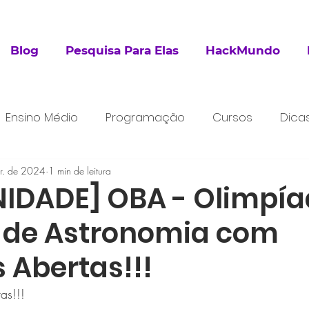
Blog
Pesquisa Para Elas
HackMundo
Ensino Médio
Programação
Cursos
Dica
r. de 2024
esquisa
1 min de leitura
Extracurricular
IDADE] OBA - Olimpí
a de Astronomia com
s Abertas!!!
as!!!