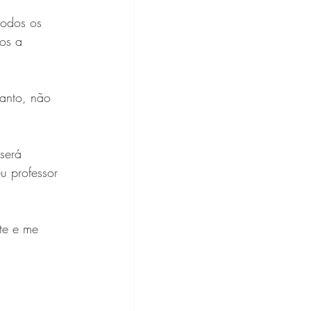
todos os 
os a 
tanto, não 
será 
u professor 
te e me 