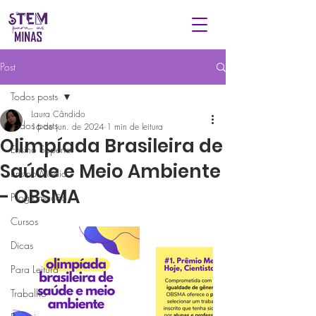
Post
Todos posts
Laura Cândido
Todos posts
16 de jun. de 2024
1 min de leitura
Olimpíada Brasileira de
Ensino Superior
Saúde e Meio Ambiente
Ensino Médio
- OBSMA
Programação
Cursos
Dicas
Para Leitura
Trabalho