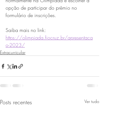
normalmente na Olimpíada e escolher a 
opção de participar do prêmio no 
formulário de inscrições.
Saiba mais no link: 
https://olimpiada.fiocruz.br/apresentaca
o-2023/
Extracurricular
Posts recentes
Ver tudo