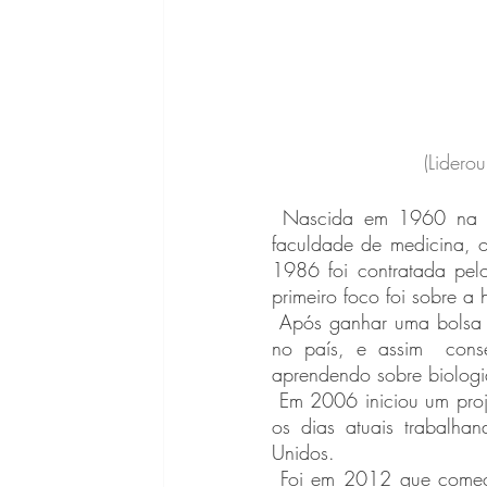
(Lidero
 Nascida em 1960 na cidade de São Paulo, Ester trilhou um caminho que a levou até a 
faculdade de medicina, o
1986 foi contratada pelo
primeiro foco foi sobre 
 Após ganhar uma bolsa da Fundação Fogarty localizada em São Francisco, passou dois anos 
no país, e assim  conse
aprendendo sobre biologi
 Em 2006 iniciou um projeto para estudar doenças transmissíveis pelo sangue, que continua até 
os dias atuais trabalha
Unidos.  
 Foi em 2012 que começou a trabalhar na USP, focando suas pesquisas em como o vírus da 