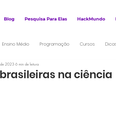
Blog
Pesquisa Para Elas
HackMundo
Ensino Médio
Programação
Cursos
Dica
. de 2023
esquisa
6 min de leitura
Extracurricular
brasileiras na ciência