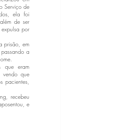
 Serviço de 
os, ela foi 
lém de ser 
expulsa por 
 passando a 
nome.
a vendo que 
 pacientes, 
posentou, e 