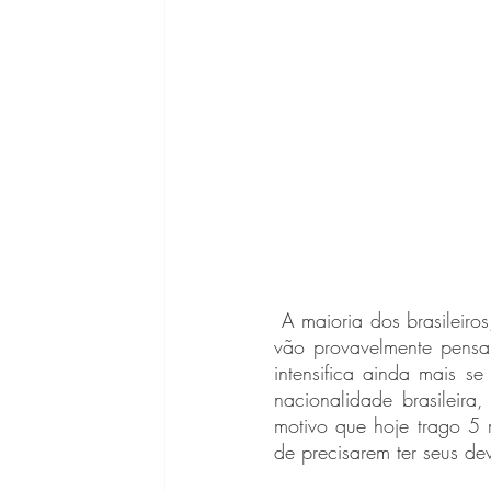
 A maioria dos brasileiros, se forem questionados a dizer o nome de algum ou alguma cientista, 
vão provavelmente pensar
intensifica ainda mais s
nacionalidade brasileira
motivo que hoje trago 5 m
de precisarem ter seus de