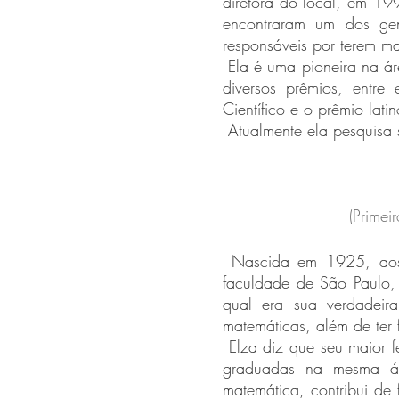
diretora do local, em 199
encontraram um dos gen
responsáveis por terem m
 Ela é uma pioneira na área de estudo de doenças neuromusculares, e durante sua vida recebeu 
diversos prêmios, entr
Científico e o prêmio la
 Atualmente ela pesquisa
(Primei
 Nascida em 1925, aos 25 anos foi a primeira mulher a se graduar em matemática pela 
faculdade de São Paulo, 
qual era sua verdadeir
matemáticas, além de ter 
 Elza diz que seu maior feito foi inspirar que outras mulheres, assim como ela, conseguissem ser 
graduadas na mesma ár
matemática, contribui de f