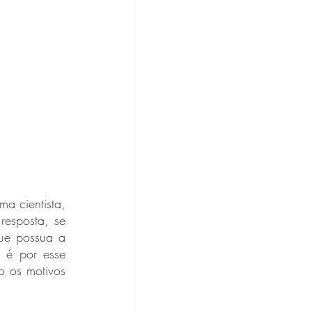
esposta, se 
ue possua a 
 é por esse 
o os motivos 