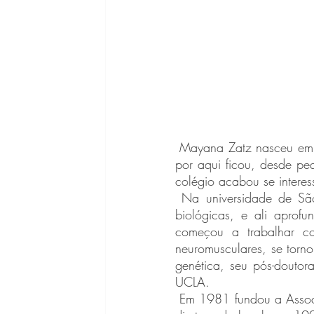
 Mayana Zatz nasceu em 1947 em Israel, e veio para o Brasil com apenas 8 anos de idade, e 
por aqui ficou, desde pe
colégio acabou se intere
 Na universidade de São Paulo, não surpreendeu ninguém ao optar pelo curso de ciências 
biológicas, e ali aprof
começou a trabalhar co
neuromusculares, se tor
genética, seu pós-doutor
UCLA.
 Em 1981 fundou a Associação Brasileira de Distrofia Muscular, onde até hoje continua sendo a 