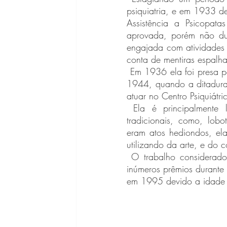
psiquiatria, e em 1933 d
Assistência a Psicopata
aprovada, porém não du
engajada com atividades 
conta de mentiras espalh
 Em 1936 ela foi presa por conta de sua ideologia, e só em 1937 saiu foragida da prisão, em 
1944, quando a ditadura 
atuar no Centro Psiquiát
 Ela é principalmente lembrada, por ser completamente contra aos métodos que eram 
tradicionais, como, lobo
eram atos hediondos, el
utilizando da arte, e do 
 O trabalho considerado como pioneiro, também incluia introduzir estudos de Jung, recebeu 
inúmeros prêmios durante
em 1995 devido a idade 