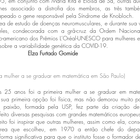
5, em conjunto com Maria Rita e Eloísa de Sá, outras duas
es associado a distrofia dos membros, as três també
apeado o gene responsável pela Síndrome de Knobloch.
e eles, condecorada com a grã-cruz da Ordem Nacional
tino-americano dos Prêmios L’Oréal-UNESCO para mulheres e
 sobre a variabilidade genética da COVID-19.
Elza Furtado Gomide
ra mulher a se graduar em matemática em São Paulo)
sua primeira opção foi física, mas não demorou muito pa
a paixão, formada pela USP, fez parte da criação de 
feito diversas pesquisas com grandes matemáticos europeu
ea que escolheu, em 1970 a então chefe do depar
orma significativa para que o instituto fosse o formador de