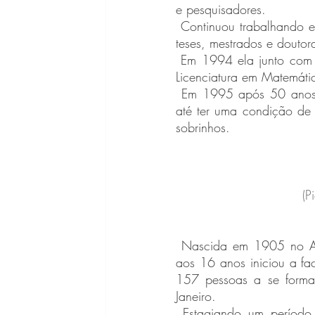
e pesquisadores.
 Continuou trabalhando em pesquisa até a década de 60, e nesse meio tempo orientou muitas 
teses, mestrados e doutor
 Em 1994 ela junto com outros professores, implementou a estrutura curricular para o curso de 
Licenciatura em Matemáti
 Em 1995 após 50 anos de trabalho na USP, ela se aposentou, porém continuou lecionando 
até ter uma condição de
sobrinhos.
(P
 Nascida em 1905 no Alagoas, Nise estudou em uma das melhores escolas da sua cidade, 
aos 16 anos iniciou a fa
157 pessoas a se forma
Janeiro.
 Estagiando um período em uma clínica voltada para neurologia, Nise se especializou em 