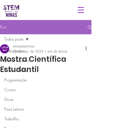
Post
Todos posts
stemparaminas
Todos posts
20 de dez. de 2024
1 min de leitura
Mostra Científica
Ensino Superior
Estudantil
Ensino Médio
Programação
Cursos
Dicas
Para Leitura
Trabalho