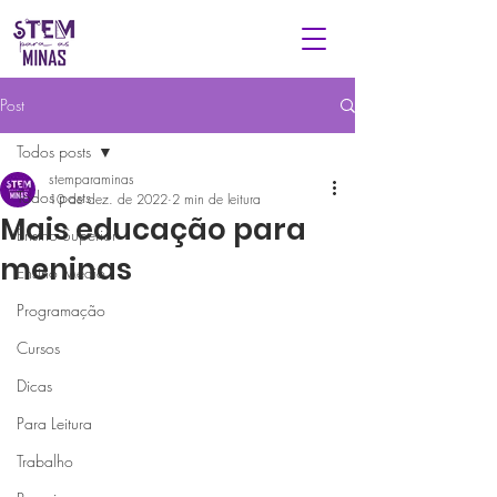
Post
Todos posts
stemparaminas
Todos posts
10 de dez. de 2022
2 min de leitura
Mais educação para
Ensino Superior
meninas
Ensino Médio
Programação
Cursos
Dicas
Para Leitura
Trabalho