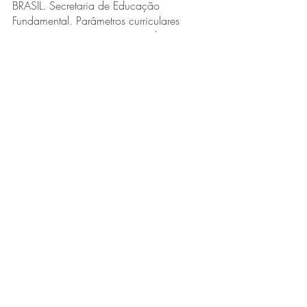
BRASIL. Secretaria de Educação 
Fundamental. Parâmetros curriculares 
nacionais: terceiro e quarto ciclos: 
apresentação dos temas transversais. 
Brasília: MEC/SEF, 1998. CANDAU, V. 
M. (org.). Somos tod@s iguais? Escola, 
discriminação e educação em direitos 
humanos. Rio de Janeiro: DP&A, 2003.
Para Leitura
Posts recentes
Ver tudo