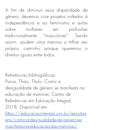
A fim de diminuir essa disparidade de 
gênero, devemos criar projetos voltados à 
independência e ao feminismo e aulas 
sobre mulheres em profissões 
tradicionalmente “masculinas”. Sendo 
assim, ajudem uma menina a trilhar seu 
próprio caminho porque queremos o 
direitos iguais entre todos.
Referências bibliográficas:
Paiva, Thais. Título: Como a 
desigualdade de gênero se manifesta na 
educação de meninas. Centro de 
Referências em Educação Integral, 
2018. Disponível em: 
https://educacaointegral.org.br/reportag
ens/como-a-desigualdade-de-genero-se-
manifesta-na-educacao-das-meninas/