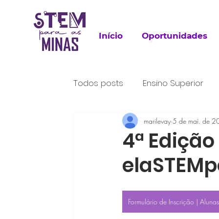
Início
Oportunidades
Todos posts
Ensino Superior
Para Leitura
marilevay
Trabalho
5 de mai. de 
P
4ª Edição
elaSTEMp
Formulário de Inscrição | Alunas