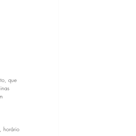
to, que 
inas 
m 
 horário 