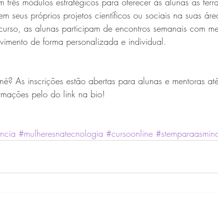
em três módulos estratégicos para oferecer às alunas as ferr
em seus próprios projetos científicos ou sociais na suas áre
 curso, as alunas participam de encontros semanais com m
vimento de forma personalizada e individual.
é? As inscrições estão abertas para alunas e mentoras até
mações pelo do link na bio!
ncia
#mulheresnatecnologia
#cursoonline
#stemparaasmin