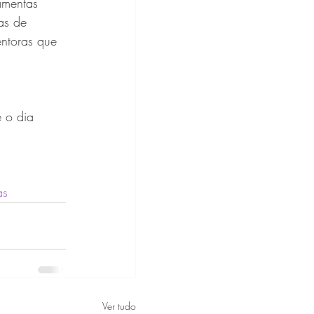
amentas 
as de 
entoras que 
 o dia 
as
Ver tudo