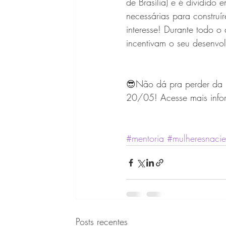
de Brasília) e é dividido 
necessárias para construír
interesse! Durante todo o
incentivam o seu desenvol
😎Não dá pra perder da n
20/05! Acesse mais infor
#mentoria
#mulheresnacie
Posts recentes