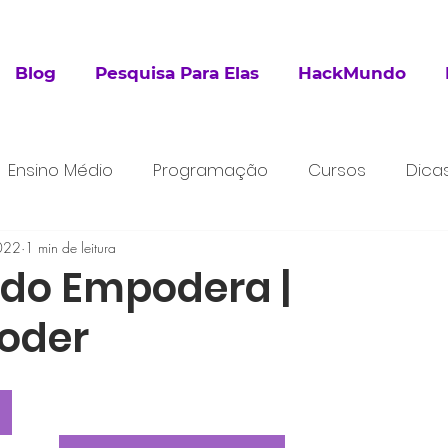
Blog
Pesquisa Para Elas
HackMundo
Ensino Médio
Programação
Cursos
Dica
2022
esquisa
1 min de leitura
Extracurricular
 do Empodera |
oder