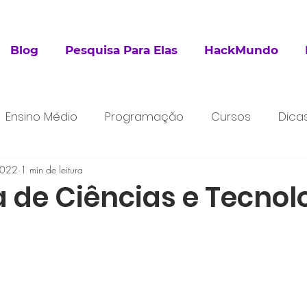
Blog
Pesquisa Para Elas
HackMundo
Ensino Médio
Programação
Cursos
Dica
2022
esquisa
1 min de leitura
Extracurricular
a de Ciências e Tecnol