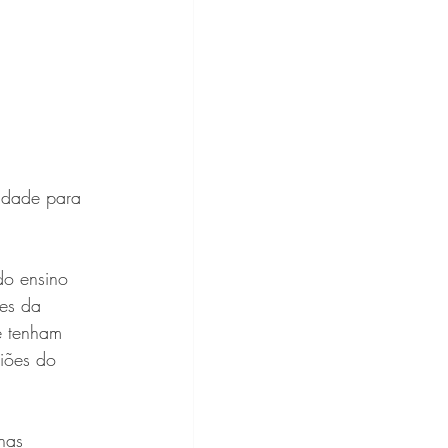
nidade para 
do ensino 
res da 
e tenham 
iões do 
nas 